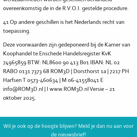
overeenkomstig de in de R.V.O.I. gestelde procedure.
41 Op andere geschillen is het Nederlands recht van
toepassing.
Deze voorwaarden zijn gedeponeerd bij de Kamer van
Koophandel te Enschede Handelsregister KvK
74965859 BTW: NL8600 90 413 B01 IBAN: NL 02
RABO 0131 7373 68 ROM3D | Dorsthorst 1a | 7217 PH
Harfsen T 0573-460634 | M 06-41558041 E
info@ROM3D.nl | I www.ROM3D.nl Versie – 21
oktober 2025.
Wil je ook op de hoogte blijven? Meld je dan nu aan voor
de nieuwsbrief!