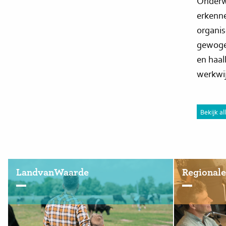
Onderwe
erkenne
organis
gewogen
en haal
werkwij
Bekijk al
LandvanWaarde
Regionale