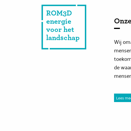
ROM3D
Onze
energie
voor het
landschap
Wij oma
mensen 
toekoms
de waa
mensen
Lees me