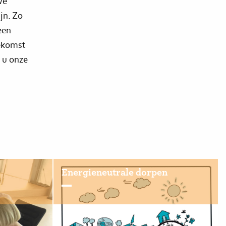
we
jn. Zo
een
oekomst
 u onze
Energieneutrale dorpen