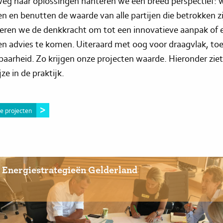
g naar oplossingen hanteren we een breed perspectief: 
n en benutten de waarde van alle partijen die betrokken zi
eren we de denkkracht om tot een innovatieve aanpak of 
 advies te komen. Uiteraard met oog voor draagvlak, t
baarheid. Zo krijgen onze projecten waarde. Hieronder ziet
ze in de praktijk.
le projecten
 Energiestrategieën Gelderland