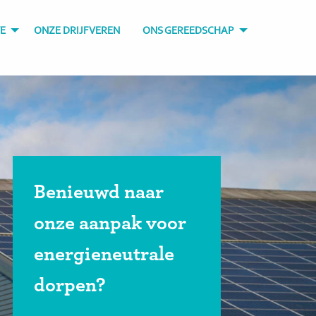
E
ONZE DRIJFVEREN
ONS GEREEDSCHAP
Benieuwd naar
onze aanpak voor
energieneutrale
dorpen?