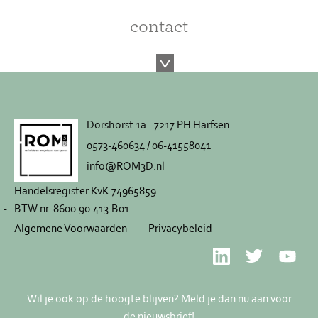
contact
Dorshorst 1a - 7217 PH Harfsen
0573-460634 / 06-41558041
info@ROM3D.nl
Handelsregister KvK 74965859
BTW nr. 8600.90.413.B01
Algemene Voorwaarden
Privacybeleid
Wil je ook op de hoogte blijven? Meld je dan nu aan voor
de nieuwsbrief!