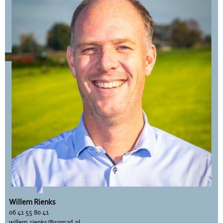
Willem Rienks
06 41 55 80 41
willem.rienks@rom3d.nl