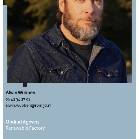
Alwin Wubben
06 42 34 27 01
alwin.wubben@rom3d.nl
Opdrachtgevers
Renewable Factory