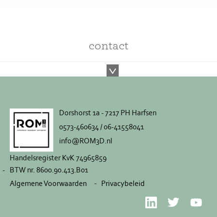
contact
Dorshorst 1a - 7217 PH Harfsen
0573-460634 / 06-41558041
info@ROM3D.nl
Handelsregister KvK 74965859
BTW nr. 8600.90.413.B01
Algemene Voorwaarden
Privacybeleid