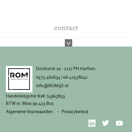
contact
Dorshorst 1a - 7217 PH Harfsen
0573-460634 / 06-41558041
info@ROM3D.nl
Handelsregister KvK 74965859
BTW nr. 8600.90.413.B01
Algemene Voorwaarden
Privacybeleid