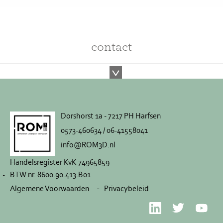
contact
Dorshorst 1a - 7217 PH Harfsen
0573-460634 / 06-41558041
info@ROM3D.nl
Handelsregister KvK 74965859
BTW nr. 8600.90.413.B01
Algemene Voorwaarden
Privacybeleid