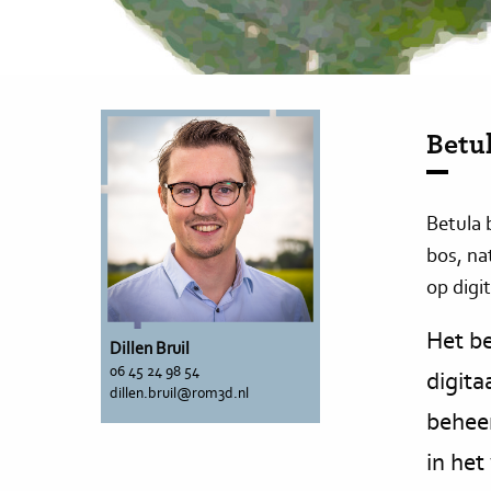
Betu
Betula 
bos, na
op digi
Het be
Dillen Bruil
06 45 24 98 54
digita
dillen.bruil@rom3d.nl
beheer
in het