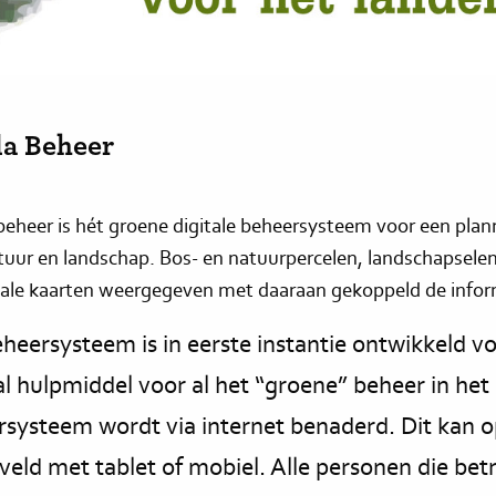
la Beheer
beheer is hét groene digitale beheersysteem voor een plan
tuur en landschap. Bos- en natuurpercelen, landschapsele
tale kaarten weergegeven met daaraan gekoppeld de inform
heersysteem is in eerste instantie ontwikkeld v
al hulpmiddel voor al het “groene” beheer in het 
systeem wordt via internet benaderd. Dit kan o
 veld met tablet of mobiel. Alle personen die bet