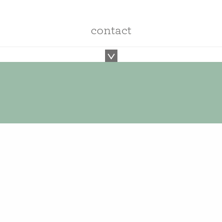
contact
Wil je ook op de hoogte bl
13.B01