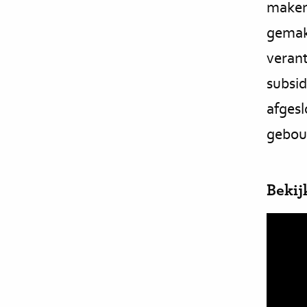
maken 
gemak
veran
subsi
afges
gebou
Bekij