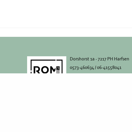
Dorshorst 1a - 7217 PH Harfsen
0573-460634 / 06-41558041
info@ROM3D.nl
Handelsregister KvK 74965859
BTW nr. 8600.90.4
Algemene Voorwaarden
Privacybeleid