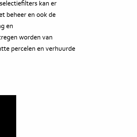
lectiefilters kan er
et beheer en ook de
ng en
rkregen worden van
tte percelen en verhuurde