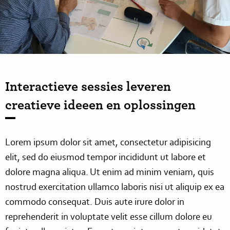
Interactieve sessies leveren
creatieve ideeen en oplossingen
Lorem
ipsum
dolor
sit
amet
,
consectetur
adipisicing
elit
,
sed
do
eiusmod
tempor
incididunt
ut
labore
et
dolore
magna
aliqua
. Ut
enim
ad
minim
veniam
,
quis
nostrud
exercitation
ullamco
laboris
nisi
ut
aliquip
ex
ea
commodo
consequat
. Duis
aute
irure
dolor
in
reprehenderit
in
voluptate
velit
esse
cillum
dolore
eu