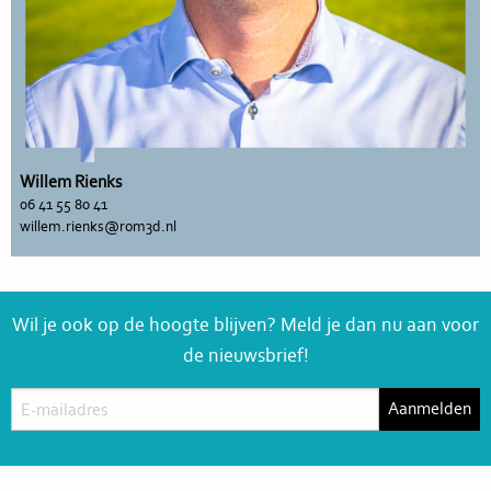
Willem Rienks
06 41 55 80 41
willem.rienks@rom3d.nl
Wil je ook op de hoogte blijven? Meld je dan nu aan voor
de nieuwsbrief!