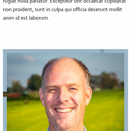
fugiat
nulla
pariatur
.
Excepteur
sint
occaecat
cupidatat
non
proident
,
sunt
in culpa
qui
officia
deserunt
mollit
anim
id
est
laborum
.