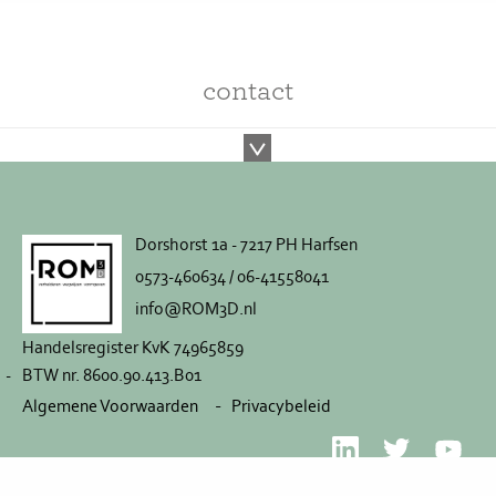
contact
Dorshorst 1a - 7217 PH Harfsen
0573-460634 / 06-41558041
info@ROM3D.nl
Handelsregister KvK 74965859
BTW nr. 8600.90.413.B01
Algemene Voorwaarden
Privacybeleid