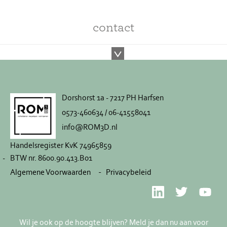
contact
Dorshorst 1a - 7217 PH Harfsen
0573-460634 / 06-41558041
info@ROM3D.nl
Handelsregister KvK 74965859
BTW nr. 8600.90.413.B01
Algemene Voorwaarden
Privacybeleid
Wil je ook op de hoogte blijven? Meld je dan nu aan voor