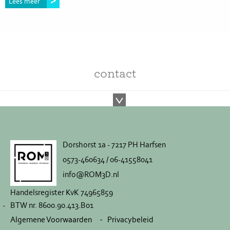
Lees meer
contact
Dorshorst 1a - 7217 PH Harfsen
0573-460634 / 06-41558041
info@ROM3D.nl
Handelsregister KvK 74965859
BTW nr. 8600.90.413.B01
Algemene Voorwaarden
Privacybeleid